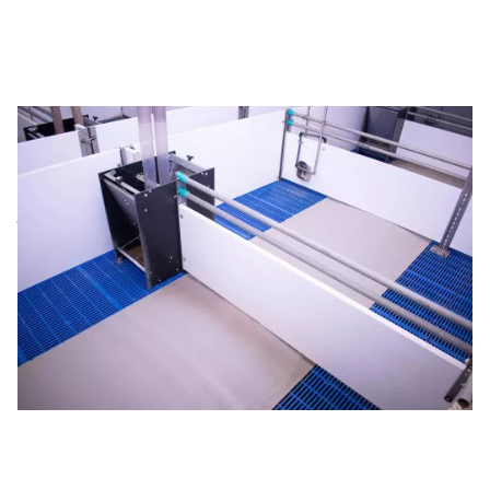
COATINGS VOOR DE VARKENSHOUDERIJ
Agricoat is binnen de professionele agrarische sector al
jaren marktleider in hygiënische coatings. Geschikt voor de
varkenshouderij, net als pluimveehouderijen,
rundveehouderijen en zelfs voor de geitenhouderij. Binnen
uw varkenshouderij kunt u onder andere gebruik maken
van coatings voor de
kraamafdeling
,
biggenafdeling
,
opfokstal
en de
varkensstal
.