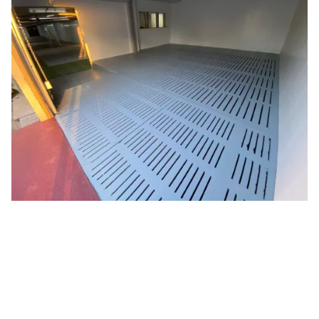
OPLOSSING VOOR ANTIBIOTICARESISTENTIE
Resistentie tegen antibiotica is het zorgenkindje van de
FOA. Kritische consumenten vragen wereldwijd om vlees
vrij van antibiotica, terwijl u een oplossing nodig heeft
tegen ziektekiemen en andere schadelijke micro-
organismen die zich in de vloer en omgeving ophopen.
Onze Agricoat-oplossingen bieden uitkomst, als
maatschappelijk verantwoorde oplossing voor de
voedselproductie.