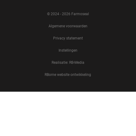
© 2024 - 2026 Farmoseal
Algemene voorwaarden
Privacy statement
Instellingen
Realisatie: RB-Media
RBorne website ontwikkeling