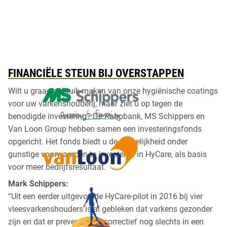
FINANCIËLE STEUN BIJ OVERSTAPPEN
Wilt u graag gebruik maken van onze hygiënische coatings
voor uw varkenshouderij, maar ziet u op tegen de
benodigde investering? De Rabobank, MS Schippers en
Van Loon Group hebben samen een investeringsfonds
opgericht. Het fonds biedt u de mogelijkheid onder
gunstige voorwaarden te investeren in HyCare, als basis
voor meer bedrijfsresultaat.
Mark Schippers:
“Uit een eerder uitgevoerde HyCare-pilot in 2016 bij vier
vleesvarkenshouders is al gebleken dat varkens gezonder
zijn en dat er preventief en correctief nog slechts in een