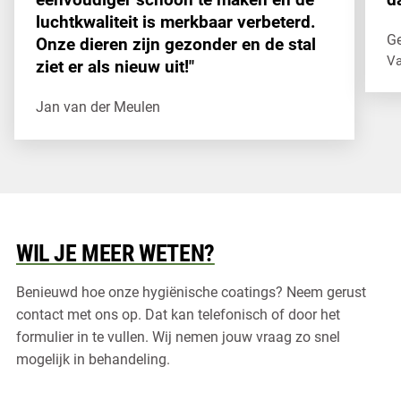
luchtkwaliteit is merkbaar verbeterd.
Ge
Onze dieren zijn gezonder en de stal
V
ziet er als nieuw uit!"
“H
Jan van der Meulen
De hygiënische coating van Agricoat heeft een wereld van v
WIL JE MEER WETEN?
Benieuwd hoe onze hygiënische coatings? Neem gerust
contact met ons op. Dat kan telefonisch of door het
formulier in te vullen. Wij nemen jouw vraag zo snel
mogelijk in behandeling.