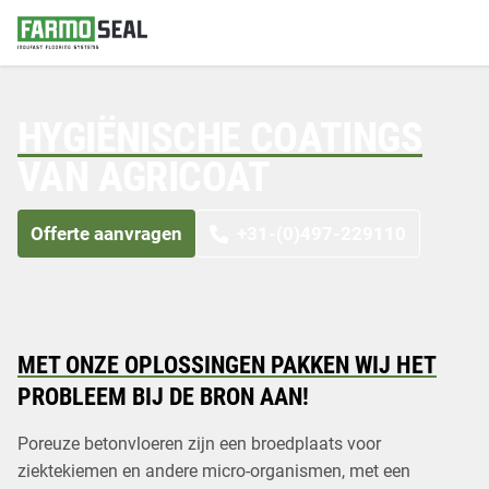
Hygiënische coatings
HYGIËNISCHE COATINGS
Toepassingen
VAN AGRICOAT
Over ons
Varkenshouderij
Offerte aanvragen
+31-(0)497-229110
Vraag een offerte aan
Rundveehouderij
Pluimveehouderij
Blog
Contact & FAQ
MET ONZE OPLOSSINGEN PAKKEN WIJ HET
PROBLEEM BIJ DE BRON AAN!
Poreuze betonvloeren zijn een broedplaats voor
ziektekiemen en andere micro-organismen, met een