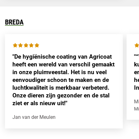
BREDA
"De hygiënische coating van Agricoat
"
heeft een wereld van verschil gemaakt
k
in onze pluimveestal. Het is nu veel
e
eenvoudiger schoon te maken en de
h
luchtkwaliteit is merkbaar verbeterd.
I
Onze dieren zijn gezonder en de stal
Mi
ziet er als nieuw uit!"
Mi
“W
Jan van der Meulen
De hygiënische coating van Agricoat heeft een wereld van v