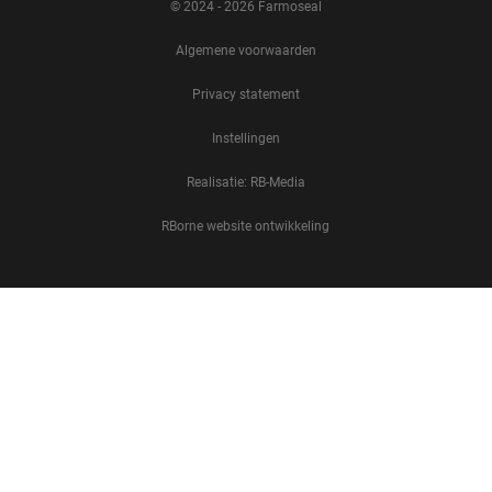
© 2024 - 2026 Farmoseal
Algemene voorwaarden
Privacy statement
Instellingen
Realisatie: RB-Media
RBorne website ontwikkeling