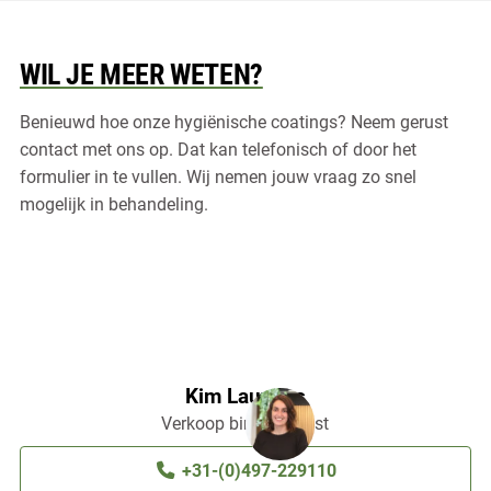
die zich vormen tot haarden van ziektekiemen.
Dit vergroot het risico op ziekte bij de dieren.
WIL JE MEER WETEN?
Met als gevolg extra dierenarts- en
medicijnkosten. Kosten die niet nodig zijn,
Benieuwd hoe onze hygiënische coatings? Neem gerust
want met de coating van Mesa HyCo zijn alle
contact met ons op. Dat kan telefonisch of door het
kieren en scheuren afgedicht. Hierdoor kan er
formulier in te vullen. Wij nemen jouw vraag zo snel
beter schoongemaakt worden, en krijgen
mogelijk in behandeling.
bacteriën geen kans zich op te hopen. Dit is
beter voor dieren en mensen, en spaart ook nog
tijd en geld.
Kim Lauwers
Verkoop binnendienst
+31-(0)497-229110