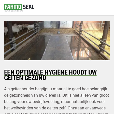
Hygiënische coatings
Toepassingen
Over ons
Varkenshouderij
Vraag een offerte aan
Rundveehouderij
Pluimveehouderij
Blog
EEN OPTIMALE HYGIËNE HOUDT UW
GEITEN GEZOND
Contact & FAQ
Als geitenhouder begrijpt u maar al te goed hoe belangrijk
de gezondheid van uw dieren is. Dit is niet alleen van groot
belang voor uw bedrijfsvoering, maar natuurlijk ook voor
het welbevinden van de geiten zelf. Ontstaan er vanwege