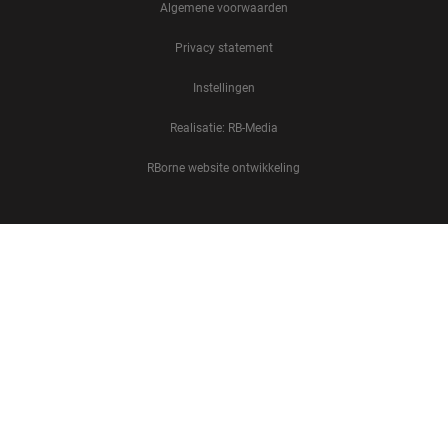
Algemene voorwaarden
Privacy statement
Instellingen
Realisatie: RB-Media
RBorne website ontwikkeling