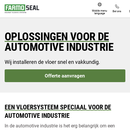
Mobile menu
Bel ons
language
Hygiënische coatings
OPLOSSINGEN VOOR DE
Toepassingen
AUTOMOTIVE INDUSTRIE
Over ons
Varkenshouderij
Wij installeren de vloer snel en vakkundig.
Vraag een offerte aan
Rundveehouderij
Offerte aanvragen
Pluimveehouderij
Blog
Contact & FAQ
EEN VLOERSYSTEEM SPECIAAL VOOR DE
AUTOMOTIVE INDUSTRIE
In de automotive industrie is het erg belangrijk om een